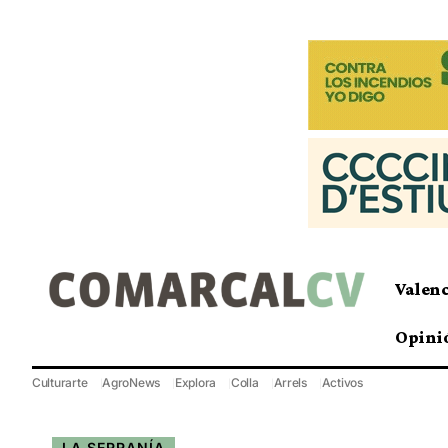
Valen
Opini
Culturarte
AgroNews
Explora
Colla
Arrels
Activos
LA SERRANÍA