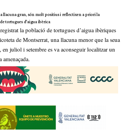
a llacuna gran, són molt positius i reflectixen a priori la
de tortugues d’aigua ibèrica
egistrat la població de tortugues d’aigua ibèriques
xicoteta de Montserrat, una llacuna menor que la seua
 en juliol i setembre es va aconseguir localitzar un
na amenaçada.