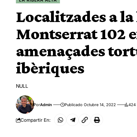
Localitzades a la
Montserrat 102 e
amenaçades tort
ibèriques
NULL
Por
Admin
Publicado Octubre 14, 2022
424 
Compartir En: