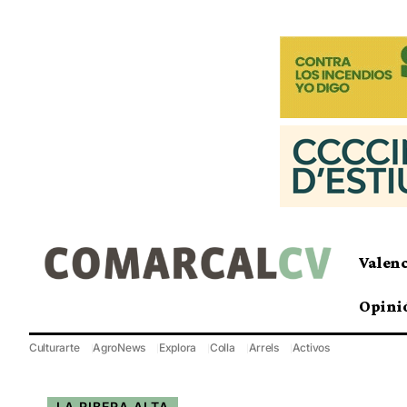
Valen
Opini
Culturarte
AgroNews
Explora
Colla
Arrels
Activos
LA RIBERA ALTA