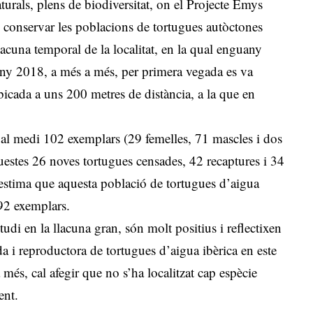
turals, plens de biodiversitat, on el Projecte Emys
i conservar les poblacions de tortugues autòctones
lacuna temporal de la localitat, en la qual enguany
’any 2018, a més a més, per primera vegada es va
ubicada a uns 200 metres de distància, a la que en
nat al medi 102 exemplars (29 femelles, 71 mascles i dos
questes 26 noves tortugues censades, 42 recaptures i 34
s’estima que aquesta població de tortugues d’aigua
 92 exemplars.
tudi en la llacuna gran, són molt positius i reflectixen
a i reproductora de tortugues d’aigua ibèrica en este
més, cal afegir que no s’ha localitzat cap espècie
ent.