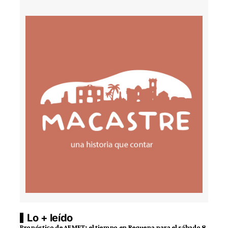
Lo + leído
Pronóstico de AEMET: el tiempo en Requena para el sábado 8