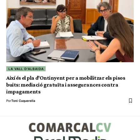
LA VALL D'ALBAIDA
Així és el pla d’Ontinyent per a mobilitzar els pisos
buits: mediació gratuïta i assegurances contra
impagaments
Por
Toni Cuquerella