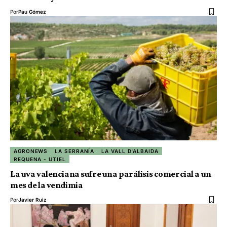
Por
Pau Gómez
AGRONEWS
LA SERRANÍA
LA VALL D'ALBAIDA
REQUENA - UTIEL
La uva valenciana sufre una parálisis comercial a un
mes de la vendimia
Por
Javier Ruiz