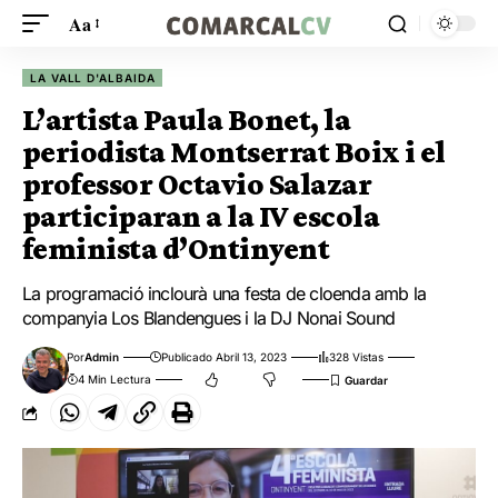
Aa
LA VALL D'ALBAIDA
L’artista Paula Bonet, la
periodista Montserrat Boix i el
professor Octavio Salazar
participaran a la IV escola
feminista d’Ontinyent
La programació inclourà una festa de cloenda amb la
companyia Los Blandengues i la DJ Nonai Sound
Por
Admin
Publicado Abril 13, 2023
328 Vistas
4 Min Lectura