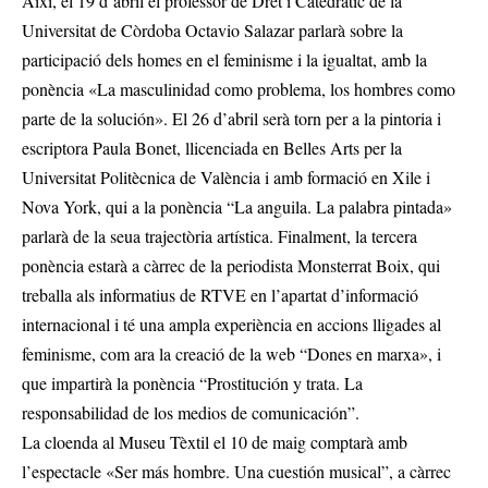
Així, el 19 d’abril el professor de Dret i Catedràtic de la
Universitat de Còrdoba Octavio Salazar parlarà sobre la
participació dels homes en el feminisme i la igualtat, amb la
ponència «La masculinidad como problema, los hombres como
parte de la solución». El 26 d’abril serà torn per a la pintoria i
escriptora Paula Bonet, llicenciada en Belles Arts per la
Universitat Politècnica de València i amb formació en Xile i
Nova York, qui a la ponència “La anguila. La palabra pintada»
parlarà de la seua trajectòria artística. Finalment, la tercera
ponència estarà a càrrec de la periodista Monsterrat Boix, qui
treballa als informatius de RTVE en l’apartat d’informació
internacional i té una ampla experiència en accions lligades al
feminisme, com ara la creació de la web “Dones en marxa», i
que impartirà la ponència “Prostitución y trata. La
responsabilidad de los medios de comunicación”.
La cloenda al Museu Tèxtil el 10 de maig comptarà amb
l’espectacle «Ser más hombre. Una cuestión musical”, a càrrec