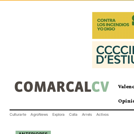
Valen
Opini
Culturarte
AgroNews
Explora
Colla
Arrels
Activos
ANTERIORES