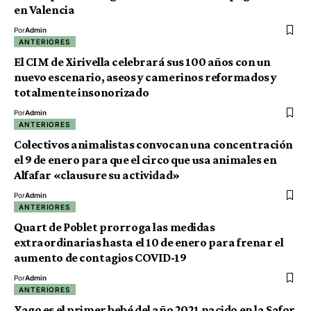
en Valencia
Por
Admin
ANTERIORES
El CIM de Xirivella celebrará sus 100 años con un
nuevo escenario, aseos y camerinos reformados y
totalmente insonorizado
Por
Admin
ANTERIORES
Colectivos animalistas convocan una concentración
el 9 de enero para que el circo que usa animales en
Alfafar «clausure su actividad»
Por
Admin
ANTERIORES
Quart de Poblet prorroga las medidas
extraordinarias hasta el 10 de enero para frenar el
aumento de contagios COVID-19
Por
Admin
ANTERIORES
Yago es el primer bebé del año 2021 nacido en la Safor