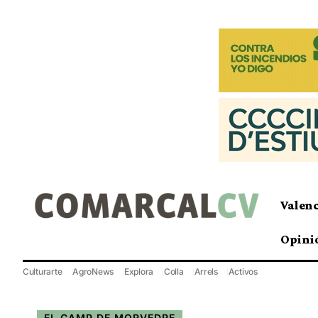
Valen
Opini
Culturarte
AgroNews
Explora
Colla
Arrels
Activos
EL CAMP DE MORVEDRE