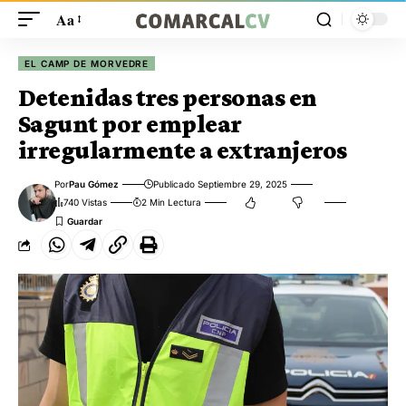
Aa
EL CAMP DE MORVEDRE
Detenidas tres personas en
Sagunt por emplear
irregularmente a extranjeros
Por
Pau Gómez
Publicado Septiembre 29, 2025
740 Vistas
2 Min Lectura