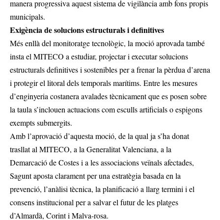
manera progressiva aquest sistema de vigilància amb fons propis
municipals.
Exigència de solucions estructurals i definitives
Més enllà del monitoratge tecnològic, la moció aprovada també
insta el MITECO a estudiar, projectar i executar solucions
estructurals definitives i sostenibles per a frenar la pèrdua d’arena
i protegir el litoral dels temporals marítims. Entre les mesures
d’enginyeria costanera avalades tècnicament que es posen sobre
la taula s’inclouen actuacions com esculls artificials o espigons
exempts submergits.
Amb l’aprovació d’aquesta moció, de la qual ja s’ha donat
trasllat al MITECO, a la Generalitat Valenciana, a la
Demarcació de Costes i a les associacions veïnals afectades,
Sagunt aposta clarament per una estratègia basada en la
prevenció, l’anàlisi tècnica, la planificació a llarg termini i el
consens institucional per a salvar el futur de les platges
d’Almardà, Corint i Malva-rosa.