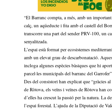
“El Barranc compta, a més, amb un important p
calç, un aqüeducte i fita amb el castell del Bor
transcorre una part del sender PRV-100, un ca
senyalitzada.
L’espai està format per ecosistemes mediterran
amb un elevat grau de descarbonatació. Aquest
incloga algunes espècies bàsiques que hi aporte
parcel·les municipals del barranc del Garrofer”
Des del consistori han explicat que “gràcies al t
de Ròtova, els veïns i veïnes de Ròtova han co
d’elles ha crescut la passió per la natura. La 
l’espai forestal. L’ajuda de la Diputació de V