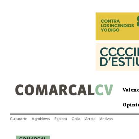
Valen
Opini
Culturarte
AgroNews
Explora
Colla
Arrels
Activos
COMARCAL