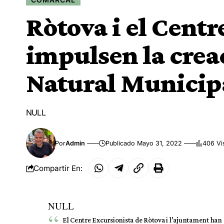
Ròtova i el Centr
impulsen la crea
Natural Municip
NULL
Por
Admin
Publicado Mayo 31, 2022
406 Vi
Compartir En:
NULL
El Centre Excursionista de Ròtova i l’ajuntament han