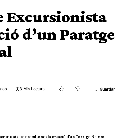
e Excursionista
ció d’un Paratge
al
stas
3 Min Lectura
 anunciat que impulsaran la creació d’un Paratge Natural