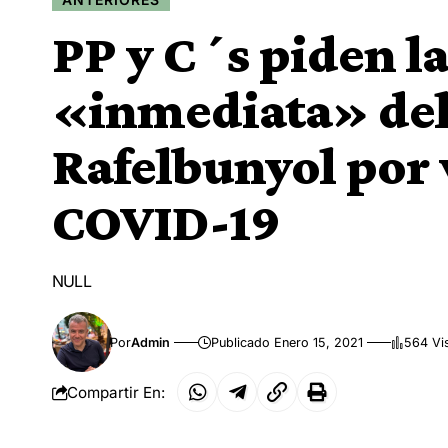
PP y C´s piden l
«inmediata» del
Rafelbunyol por 
COVID-19
NULL
Por
Admin
Publicado Enero 15, 2021
564 Vi
Compartir En: