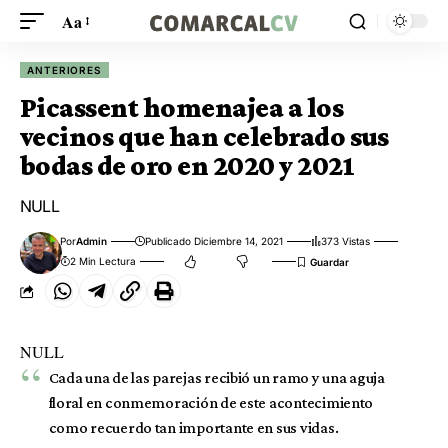
Aa
ANTERIORES
Picassent homenajea a los
vecinos que han celebrado sus
bodas de oro en 2020 y 2021
NULL
Por
Admin
Publicado Diciembre 14, 2021
373 Vistas
2 Min Lectura
NULL
Cada una de las parejas recibió un ramo y una aguja
floral en conmemoración de este acontecimiento
como recuerdo tan importante en sus vidas.