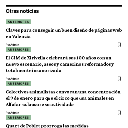
Otras noticias
ANTERIORES
Claves para conseguir un buen diseño de páginas web
en Valencia
Por
Admin
ANTERIORES
El CIM de Xirivella celebrará sus 100 años con un
nuevo escenario, aseos y camerinos reformados y
totalmente insonorizado
Por
Admin
ANTERIORES
Colectivos animalistas convocan una concentración
el 9 de enero para que el circo que usa animales en
Alfafar «clausure su actividad»
Por
Admin
ANTERIORES
Quart de Poblet prorroga las medidas