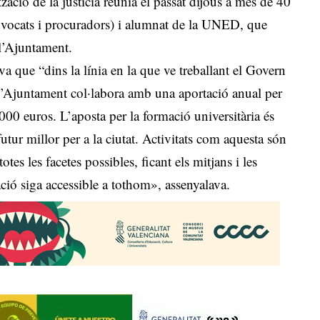
zació de la justicia reunia el passat dijous a més de 40
advocats i procuradors) i alumnat de la UNED, que
 l’Ajuntament.
a que “dins la línia en la que ve treballant el Govern
 l’Ajuntament col·labora amb una aportació anual per
 euros. L’aposta per la formació universitària és
 futur millor per a la ciutat. Activitats com aquesta són
tes les facetes possibles, ficant els mitjans i les
ació siga accessible a tothom», assenyalava.