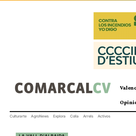
Valen
Opini
Culturarte
AgroNews
Explora
Colla
Arrels
Activos
LA VALL D'ALBAIDA