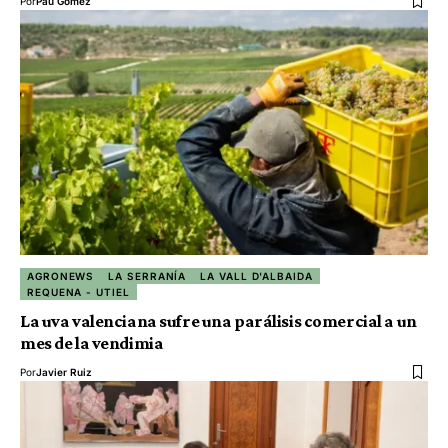
Por
Pau Gómez
AGRONEWS
LA SERRANÍA
LA VALL D'ALBAIDA
REQUENA - UTIEL
La uva valenciana sufre una parálisis comercial a un
mes de la vendimia
Por
Javier Ruiz