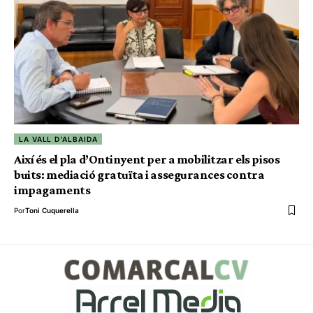
LA VALL D'ALBAIDA
Així és el pla d’Ontinyent per a mobilitzar els pisos
buits: mediació gratuïta i assegurances contra
impagaments
Por
Toni Cuquerella