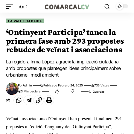
Aa
LA VALL D'ALBAIDA
‘Ontinyent Participa’ tanca la
primera fase amb 293 propostes
rebudes de veïnat i associacions
La regidora Inma López agraeix la implicació ciutadana,
amb propostes que plantegen idees principalment sobre
urbanisme i medi ambient
Por
Admin
Publicado Febrero 24, 2025
733 Vistas
3 Min Lectura
Veïnat i associacions d’Ontinyent han presentat finalment 291
propostes a l’edició d’enguany de “Ontinyent Participa”, la