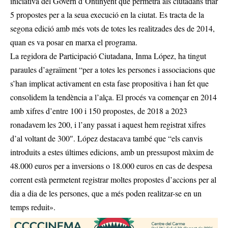
iniciativa del Govern d’Ontinyent que permetrà als ciutadans triar
5 propostes per a la seua execució en la ciutat. Es tracta de la
segona edició amb més vots de totes les realitzades des de 2014,
quan es va posar en marxa el programa.
La regidora de Participació Ciutadana, Inma López, ha tingut
paraules d’agraïment “per a totes les persones i associacions que
s’han implicat activament en esta fase propositiva i han fet que
consolidem la tendència a l’alça. El procés va començar en 2014
amb xifres d’entre 100 i 150 propostes, de 2018 a 2023
ronadavem les 200, i l’any passat i aquest hem registrat xifres
d’al voltant de 300″. López destacava també que “els canvis
introduits a estes últimes edicions, amb un pressupost màxim de
48.000 euros per a inversions o 18.000 euros en cas de despesa
corrent està permetent registrar moltes propostes d’accions per al
dia a dia de les persones, que a més poden realitzar-se en un
temps reduit».