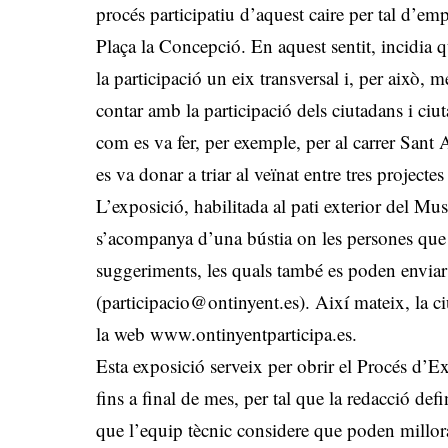
procés participatiu d’aquest caire per tal d’e
Plaça la Concepció. En aquest sentit, incidia
la participació un eix transversal i, per això,
contar amb la participació dels ciutadans i ciu
com es va fer, per exemple, per al carrer Sant A
es va donar a triar al veïnat entre tres projectes
L’exposició, habilitada al pati exterior del M
s’acompanya d’una bústia on les persones que 
suggeriments, les quals també es poden enviar 
(
participacio@ontinyent.es
). Així mateix, la c
la web
www.ontinyentparticipa.es
.
Esta exposició serveix per obrir el Procés d’Ex
fins a final de mes, per tal que la redacció de
que l’equip tècnic considere que poden millorar