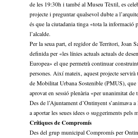
de les 19:30h i també al Museu Tèxtil, es celeb
projecte i preguntar qualsevol dubte a l’arquit
és que la ciutadania tinga «tota la informació p
l’alcalde.
Per la seua part, el regidor de Territori, Joan 
definida per «les línies actuals actuals de de
Europea» el que permetrà continuar construint u
persones. Així mateix, aquest projecte servirà 
de Mobilitat Urbana Sostenible (PMUS), que ta
aprovat en sessió plenària «per unanimitat de t
Des de l’Ajuntament d’Ontinyent s’animava a la c
a aportar les seues idees o suggeriments pels m
Crítiques de Compromís
Des del grup municipal Compromís per Ontinyen