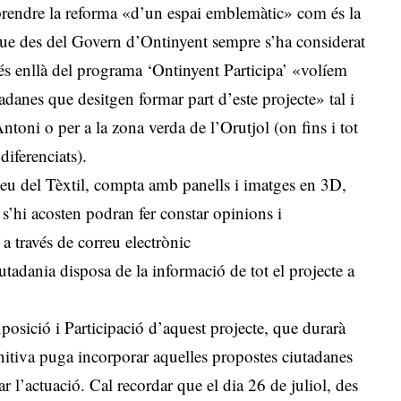
mprendre la reforma «d’un espai emblemàtic» com és la
 que des del Govern d’Ontinyent sempre s’ha considerat
 més enllà del programa ‘Ontinyent Participa’ «volíem
tadanes que desitgen formar part d’este projecte» tal i
ntoni o per a la zona verda de l’Orutjol (on fins i tot
 diferenciats).
useu del Tèxtil, compta amb panells i imatges en 3D,
s’hi acosten podran fer constar opinions i
a través de correu electrònic
iutadania disposa de la informació de tot el projecte a
posició i Participació d’aquest projecte, que durarà
finitiva puga incorporar aquelles propostes ciutadanes
 l’actuació. Cal recordar que el dia 26 de juliol, des