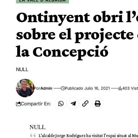
Ontinyent obri l’
sobre el projecte
la Concepció
NULL
Por
Admin
Publicado Julio 16, 2021
403 Vis
Compartir En:
NULL
L’alcalde Jorge Rodríguez ha visitat l’espai situat al M