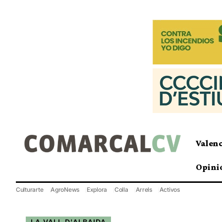
Valen
Opini
Culturarte
AgroNews
Explora
Colla
Arrels
Activos
LA VALL D'ALBAIDA