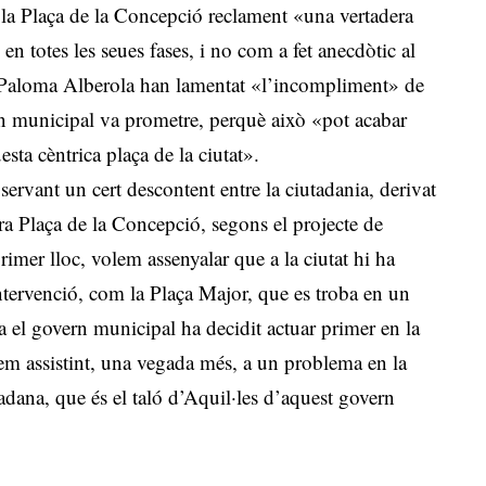
 la Plaça de la Concepció reclament «una vertadera
en totes les seues fases, i no com a fet anecdòtic al
ra Paloma Alberola han lamentat «l’incompliment» de
ern municipal va prometre, perquè això «pot acabar
esta cèntrica plaça de la ciutat».
ervant un cert descontent entre la ciutadania, derivat
ura Plaça de la Concepció, segons el projecte de
imer lloc, volem assenyalar que a la ciutat hi ha
tervenció, com la Plaça Major, que es troba en un
 el govern municipal ha decidit actuar primer en la
em assistint, una vegada més, a un problema en la
tadana, que és el taló d’Aquil·les d’aquest govern