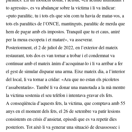
to agressiu», es va abalançar sobre la víctima i li va indicar:
«puto paralític, tu i tots els que són com tu havia de matar-vos, a
tots els paralítics de l’ONCE, mantinguts, paralític de merda que
hem de pagar amb els impostos. Tranquil que tu et caus, aniré
per la meua escopeta i et mataré», va asseverar.
Posteriorment, el 2 de juliol de 2022, en l’exterior del mateix
restaurant, tots dos es van tornar a trobar i el condemnat va
continuar amb el mateix ànim d’acoquinar-lo i li va arribar a fer
el gest de simular disparar una arma. Eixe mateix dia, a l’interior
del local, li va tornar a cridar: «Ara que no estan els picoletos
t’assabentaràs». També li va donar una manotada a la mà mentre
la víctima sostenia el seu telèfon i intentava gravar els fets.
A conseqüència d’aquests fets, la víctima, que comptava amb 55
anys en el moment dels fets, el 26 de setembre va patir lesions
consistents en crisis d’ansietat, episodi que es va repetir dies
posteriors. Tot això li va generar una situació de desassossec i