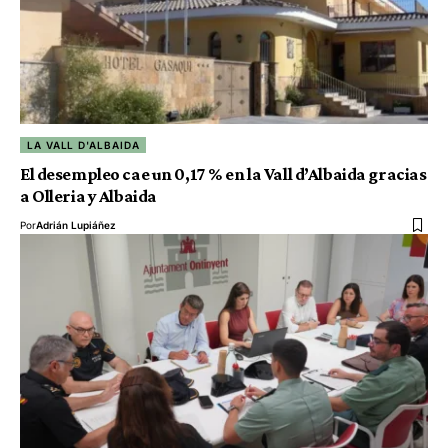
LA VALL D'ALBAIDA
El desempleo cae un 0,17 % en la Vall d’Albaida gracias
a Olleria y Albaida
Por
Adrián Lupiáñez