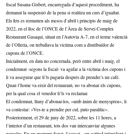
fiscal Susana Gisbert, encarregada d’aquest procediment, ha
demanat la suspensió de la pena si realitza un curs d’igualtat.
Els fets es remunten als mesos d’abril i principis de maig de
2022, en el lloc de l’ONCE de l’Àrea de Servei Complex
Restaurant Gasaqui, situat en l’Autovia A-7, en el terme valencià
de l’Olleria, on treballava la víctima com a distribuïdor de
cupons de l’ONCE.
Inicialment, en data no concretada, però entre abril i maig, el
condemnat -segons la fiscal- va agafar a la víctima dos cupons i
li va assegurar que li’ls pagaria després de prendre’s un café.
Quan l’home va eixir del restaurant, no va abonar els cupons,
per la qual cosa el venedor li’ls va reclamar.
El condemnat, lluny d’abonar-los, «amb ànim de menyspreu», li
va contestar: «Ves-te a prendre per cul, puto paralític».
Posteriorment, el 29 de juny de 2022, sobre les 11 hores, a
l’interior d’un restaurant, tots dos van intercanviar algunes
paraules. En un moment donat, l’acusat, «en actitud intimidant i