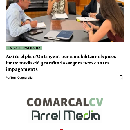
LA VALL D'ALBAIDA
Així és el pla d’Ontinyent per a mobilitzar els pisos
buits: mediació gratuïta i assegurances contra
impagaments
Por
Toni Cuquerella