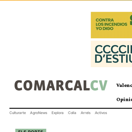
Valen
Opini
Culturarte
AgroNews
Explora
Colla
Arrels
Activos
ELS PORTS