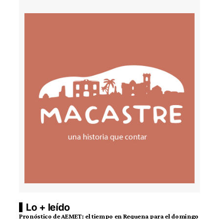
Lo + leído
Pronóstico de AEMET: el tiempo en Requena para el domingo