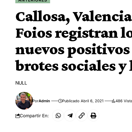
Callosa, Valenci
Foios registran l
nuevos positivo
brotes sociales y
NULL
Por
Admin
Publicado Abril 6, 2021
486 Vist
Compartir En: