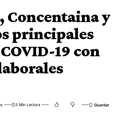
a, Concentaina y
os principales
s COVID-19 con
 laborales
as
3 Min Lectura