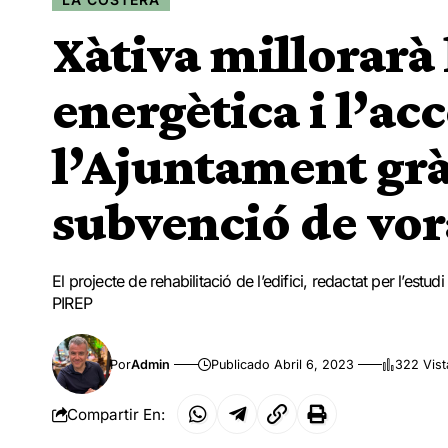
Xàtiva millorarà 
energètica i l’acc
l’Ajuntament grà
subvenció de vor
El projecte de rehabilitació de l’edifici, redactat per l’es
PIREP
Por
Admin
Publicado Abril 6, 2023
322 Vist
Compartir En: