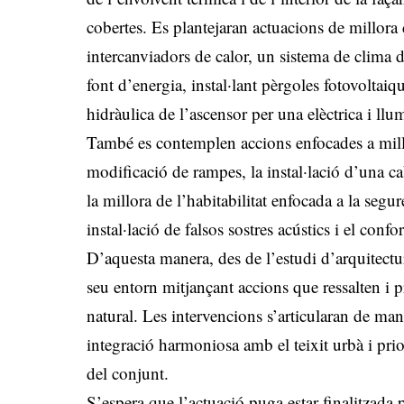
cobertes. Es plantejaran actuacions de millora 
intercanviadors de calor, un sistema de clima d’
font d’energia, instal·lant pèrgoles fotovoltai
hidràulica de l’ascensor per una elèctrica i l
També es contemplen accions enfocades a millora
modificació de rampes, la instal·lació d’una cab
la millora de l’habitabilitat enfocada a la segur
instal·lació de falsos sostres acústics i el confo
D’aquesta manera, des de l’estudi d’arquitectur
seu entorn mitjançant accions que ressalten i pr
natural. Les intervencions s’articularan de man
integració harmoniosa amb el teixit urbà i prio
del conjunt.
S’espera que l’actuació puga estar finalitzada 