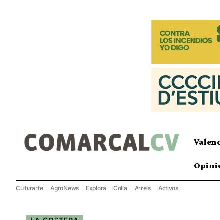
Valen
Opini
Culturarte
AgroNews
Explora
Colla
Arrels
Activos
LA COSTERA