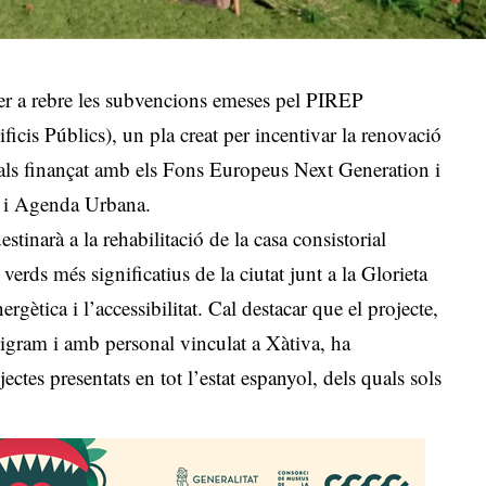
er a rebre les subvencions emeses pel PIREP
icis Públics), un pla creat per incentivar la renovació
ocals finançat amb els Fons Europeus Next Generation i
at i Agenda Urbana.
tinarà a la rehabilitació de la casa consistorial
erds més significatius de la ciutat junt a la Glorieta
ergètica i l’accessibilitat. Cal destacar que el projecte,
Epigram i amb personal vinculat a Xàtiva, ha
ctes presentats en tot l’estat espanyol, dels quals sols