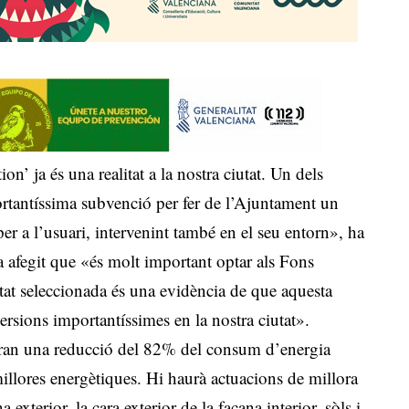
’ ja és una realitat a la nostra ciutat. Un dels
rtantíssima subvenció per fer de l’Ajuntament un
per a l’usuari, intervenint també en el seu entorn», ha
a afegit que «és molt important optar als Fons
estat seleccionada és una evidència de que aquesta
versions importantíssimes en la nostra ciutat».
tran una reducció del 82% del consum d’energia
illores energètiques. Hi haurà actuacions de millora
a exterior, la cara exterior de la façana interior, sòls i