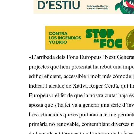
«L’arribada dels Fons Europeus ‘Next Generation
projectes que hem presentat ha rebut una impo
edifici eficient, accessible i molt més còmode 
indicat l’alcalde de Xàtiva Roger Cerdà, qui h
Europeus i el fet de que la nostra ciutat haja 
aposta que s’ha fet va a generar una sèrie d’in
Les actuacions que es portaran a terme perme
primària no renovable, contemplant diverses m
de l’envolvent tèrmica i de l’interior de la façan