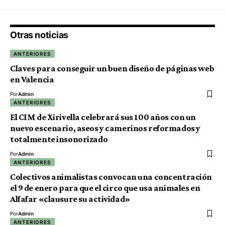
Otras noticias
ANTERIORES
Claves para conseguir un buen diseño de páginas web
en Valencia
Por
Admin
ANTERIORES
El CIM de Xirivella celebrará sus 100 años con un
nuevo escenario, aseos y camerinos reformados y
totalmente insonorizado
Por
Admin
ANTERIORES
Colectivos animalistas convocan una concentración
el 9 de enero para que el circo que usa animales en
Alfafar «clausure su actividad»
Por
Admin
ANTERIORES