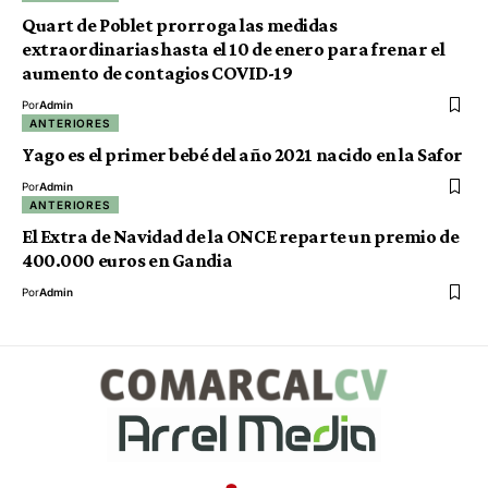
Quart de Poblet prorroga las medidas
extraordinarias hasta el 10 de enero para frenar el
aumento de contagios COVID-19
Por
Admin
ANTERIORES
Yago es el primer bebé del año 2021 nacido en la Safor
Por
Admin
ANTERIORES
El Extra de Navidad de la ONCE reparte un premio de
400.000 euros en Gandia
Por
Admin