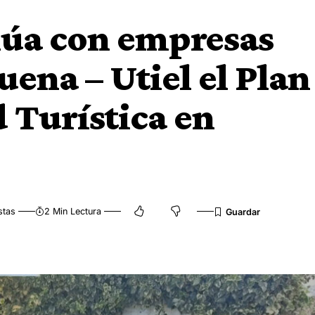
lúa con empresas
uena – Utiel el Plan
d Turística en
stas
2 Min Lectura