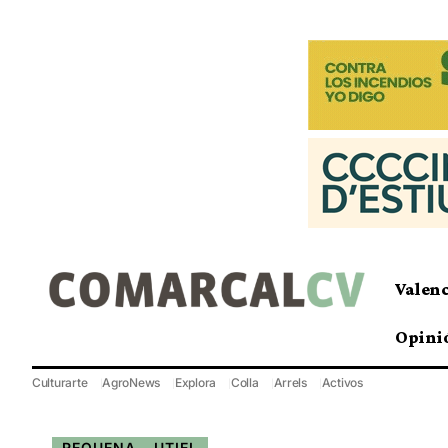
Valen
Opini
Culturarte
AgroNews
Explora
Colla
Arrels
Activos
REQUENA - UTIEL