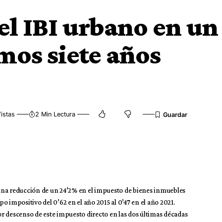
el IBI urbano en un
mos siete años
istas
2 Min Lectura
una reducción de un 24’2% en el impuesto de bienes inmuebles
ipo impositivo del 0’62 en el año 2015 al 0’47 en el año 2021.
r descenso de este impuesto directo en las dos últimas décadas