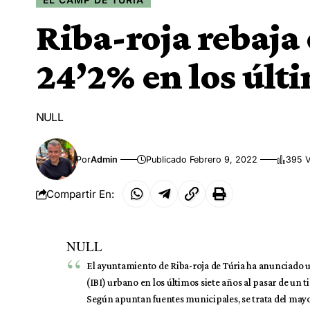
Riba-roja rebaja 
24’2% en los últi
NULL
Por
Admin
Publicado Febrero 9, 2022
395 V
Compartir En:
NULL
El ayuntamiento de Riba-roja de Túria ha anunciado 
(IBI) urbano en los últimos siete años al pasar de un t
Según apuntan fuentes municipales, se trata del mayo