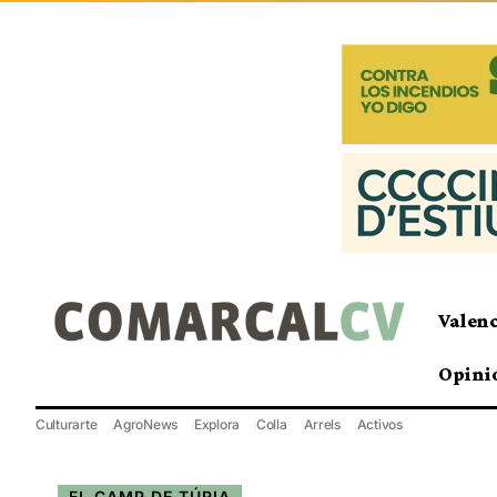
Valen
Opini
Culturarte
AgroNews
Explora
Colla
Arrels
Activos
EL CAMP DE TÚRIA