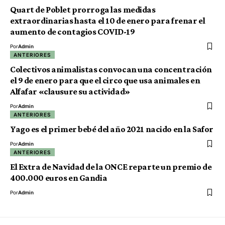
Quart de Poblet prorroga las medidas
extraordinarias hasta el 10 de enero para frenar el
aumento de contagios COVID-19
Por
Admin
ANTERIORES
Colectivos animalistas convocan una concentración
el 9 de enero para que el circo que usa animales en
Alfafar «clausure su actividad»
Por
Admin
ANTERIORES
Yago es el primer bebé del año 2021 nacido en la Safor
Por
Admin
ANTERIORES
El Extra de Navidad de la ONCE reparte un premio de
400.000 euros en Gandia
Por
Admin