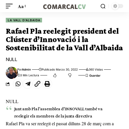
Aa
LA VALL D'ALBAIDA
Rafael Pla reelegit president del
Clúster d’Innovació i la
Sostenibilitat de la Vall d’Albaida
NULL
Por
Admin
Publicado Marzo 30, 2022
360 Vistas
3 Min Lectura
NULL
Junt amb Pla l’assemblea d’INNOVALL també va
reelegir els membres de la junta directiva
Rafael Pla va ser reelegit el passat dilluns 28 de març com a