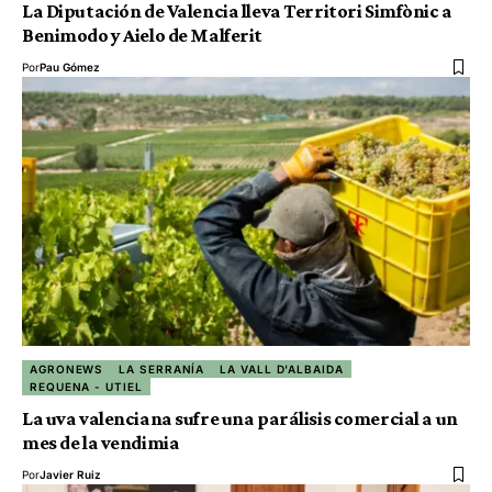
La Diputación de Valencia lleva Territori Simfònic a
Benimodo y Aielo de Malferit
Por
Pau Gómez
AGRONEWS
LA SERRANÍA
LA VALL D'ALBAIDA
REQUENA - UTIEL
La uva valenciana sufre una parálisis comercial a un
mes de la vendimia
Por
Javier Ruiz