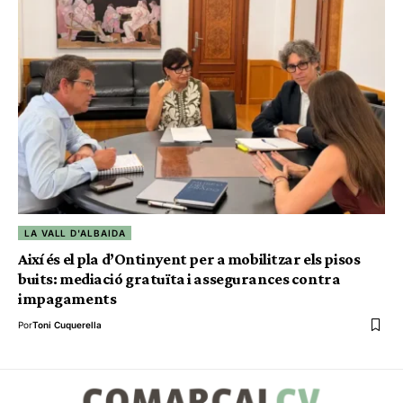
LA VALL D'ALBAIDA
Així és el pla d’Ontinyent per a mobilitzar els pisos
buits: mediació gratuïta i assegurances contra
impagaments
Por
Toni Cuquerella