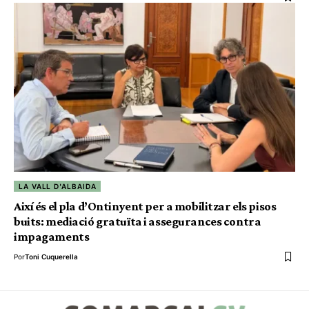
LA VALL D'ALBAIDA
Així és el pla d’Ontinyent per a mobilitzar els pisos
buits: mediació gratuïta i assegurances contra
impagaments
Por
Toni Cuquerella