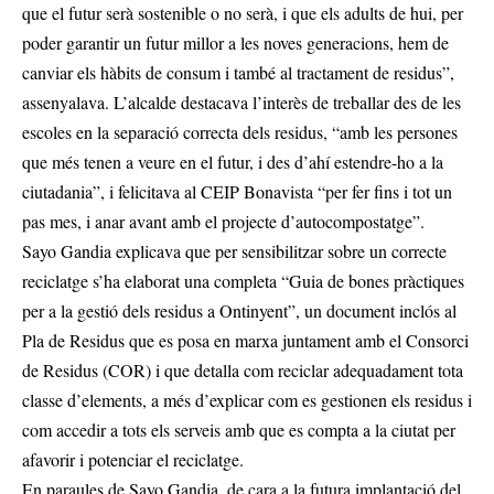
que el futur serà sostenible o no serà, i que els adults de hui, per
poder garantir un futur millor a les noves generacions, hem de
canviar els hàbits de consum i també al tractament de residus”,
assenyalava. L’alcalde destacava l’interès de treballar des de les
escoles en la separació correcta dels residus, “amb les persones
que més tenen a veure en el futur, i des d’ahí estendre-ho a la
ciutadania”, i felicitava al CEIP Bonavista “per fer fins i tot un
pas mes, i anar avant amb el projecte d’autocompostatge”.
Sayo Gandia explicava que per sensibilitzar sobre un correcte
reciclatge s’ha elaborat una completa “Guia de bones pràctiques
per a la gestió dels residus a Ontinyent”, un document inclós al
Pla de Residus que es posa en marxa juntament amb el Consorci
de Residus (COR) i que detalla com reciclar adequadament tota
classe d’elements, a més d’explicar com es gestionen els residus i
com accedir a tots els serveis amb que es compta a la ciutat per
afavorir i potenciar el reciclatge.
En paraules de Sayo Gandia, de cara a la futura implantació del