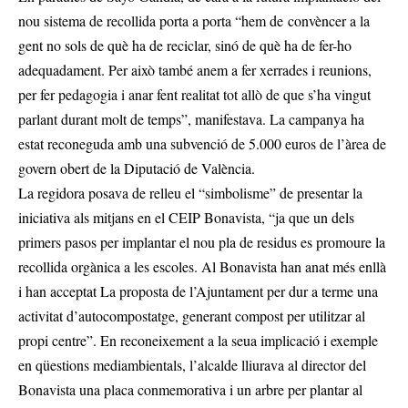
nou sistema de recollida porta a porta “hem de convèncer a la
gent no sols de què ha de reciclar, sinó de què ha de fer-ho
adequadament. Per això també anem a fer xerrades i reunions,
per fer pedagogia i anar fent realitat tot allò de que s’ha vingut
parlant durant molt de temps”, manifestava. La campanya ha
estat reconeguda amb una subvenció de 5.000 euros de l’àrea de
govern obert de la Diputació de València.
La regidora posava de relleu el “simbolisme” de presentar la
iniciativa als mitjans en el CEIP Bonavista, “ja que un dels
primers pasos per implantar el nou pla de residus es promoure la
recollida orgànica a les escoles. Al Bonavista han anat més enllà
i han acceptat La proposta de l’Ajuntament per dur a terme una
activitat d’autocompostatge, generant compost per utilitzar al
propi centre”. En reconeixement a la seua implicació i exemple
en qüestions mediambientals, l’alcalde lliurava al director del
Bonavista una placa conmemorativa i un arbre per plantar al