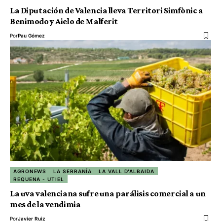
La Diputación de Valencia lleva Territori Simfònic a
Benimodo y Aielo de Malferit
Por
Pau Gómez
AGRONEWS
LA SERRANÍA
LA VALL D'ALBAIDA
REQUENA - UTIEL
La uva valenciana sufre una parálisis comercial a un
mes de la vendimia
Por
Javier Ruiz