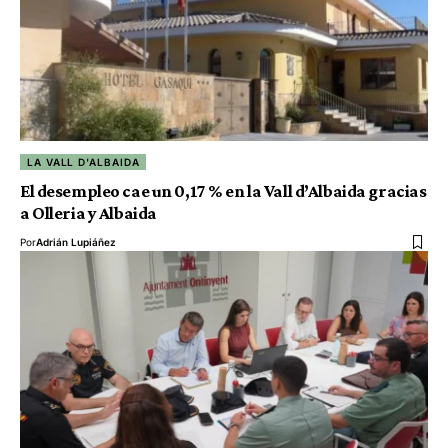
LA VALL D'ALBAIDA
El desempleo cae un 0,17 % en la Vall d’Albaida gracias
a Olleria y Albaida
Por
Adrián Lupiáñez