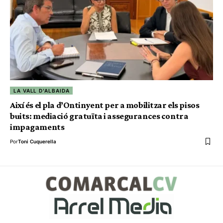
LA VALL D'ALBAIDA
Així és el pla d’Ontinyent per a mobilitzar els pisos
buits: mediació gratuïta i assegurances contra
impagaments
Por
Toni Cuquerella