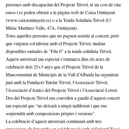
persones amb discapacitat del Projecte Trèvol, té un cost de cinc
euros i es poden obtenir a la pàgina web de Caixa Ontinyent
(www.caixaontinyent.es) o a la Tenda Solidària Trèvol (C/
Músic Martínez Valls, 47A, Ontinyent).
Totes aquelles persones que no puguen assistir al concert, però
que vulguen col·laborar amb el Projecte Trèvol, tindran
disponibles entrades de “Fila 0” a la tenda solidària Trèvol.
Aquest aniversari tan especial s’emmarca dins els actes de
celebració dels 25+3 anys que el Projecte Trèvol de la
Mancomunitat de Municipis de la Vall d’Albaida ha organitzat
junt amb la Fundació Tutelar Trèvol, l’Associació Trèvol,
l’Associació d’Amics del Projecte Trèvol i l’Associació Lovert.
Des del Projecte Trèvol ens conviden a gaudir d’aquest concert
tan especial que “no deixarà a ningú indiferent i que ens
sorprendrà amb composicions pròpies i versions”.
La celebració d’aquest aniversari continuarà amb tres
exposicions de fotografia en col·laboració amb el fotògraf Xavi