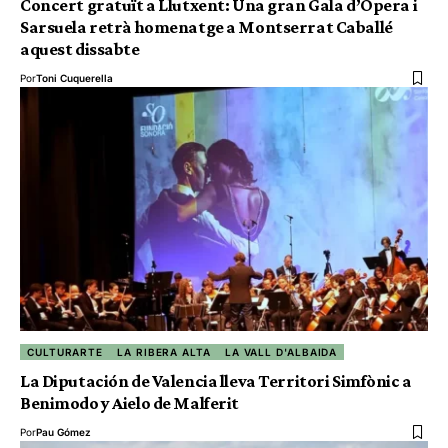
Concert gratuït a Llutxent: Una gran Gala d’Òpera i
Sarsuela retrà homenatge a Montserrat Caballé
aquest dissabte
Por
Toni Cuquerella
CULTURARTE
LA RIBERA ALTA
LA VALL D'ALBAIDA
La Diputación de Valencia lleva Territori Simfònic a
Benimodo y Aielo de Malferit
Por
Pau Gómez