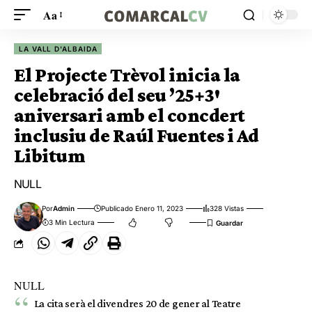
Aa
LA VALL D'ALBAIDA
El Projecte Trèvol inicia la
celebració del seu ’25+3′
aniversari amb el concdert
inclusiu de Raúl Fuentes i Ad
Libitum
NULL
Por
Admin
Publicado Enero 11, 2023
328 Vistas
3 Min Lectura
NULL
La cita serà el divendres 20 de gener al Teatre