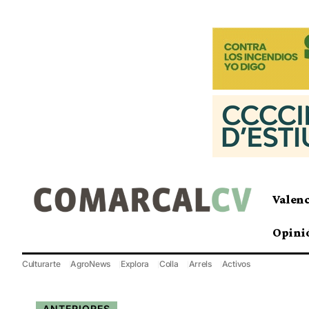
Valen
Opini
Culturarte
AgroNews
Explora
Colla
Arrels
Activos
ANTERIORES