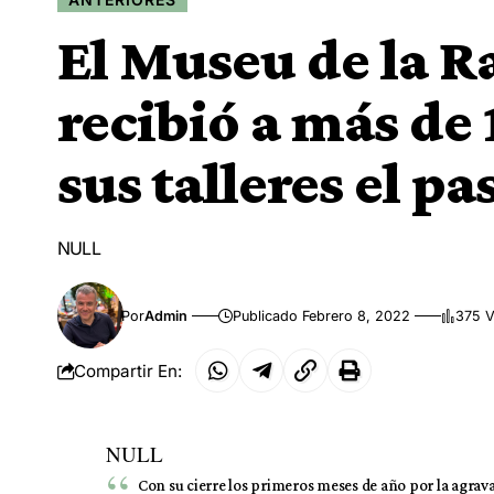
El Museu de la R
recibió a más de 
sus talleres el p
NULL
Por
Admin
Publicado Febrero 8, 2022
375 V
Compartir En:
NULL
Con su cierre los primeros meses de año por la agrav