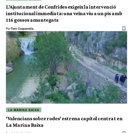
L’Ajuntament de Confrides exigeix la intervenció
institucional immediata: una veïna viu a un pis amb
116 gossos amuntegats
Por
Toni Cuquerella
LA MARINA BAIXA
‘Valencians sobre rodes’ estrena capítol centrat en
La Marina Baixa