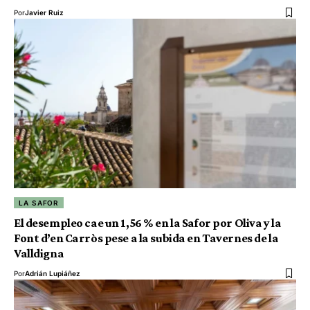
Por
Javier Ruiz
LA SAFOR
El desempleo cae un 1,56 % en la Safor por Oliva y la
Font d’en Carròs pese a la subida en Tavernes de la
Valldigna
Por
Adrián Lupiáñez