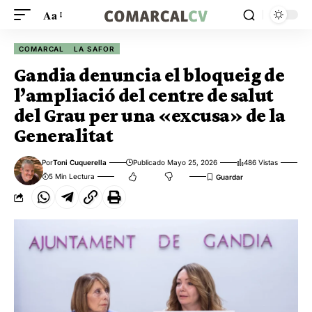
Aa
COMARCAL
LA SAFOR
Gandia denuncia el bloqueig de
l’ampliació del centre de salut
del Grau per una «excusa» de la
Generalitat
Por
Toni Cuquerella
Publicado Mayo 25, 2026
486 Vistas
5 Min Lectura