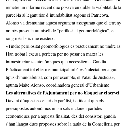
remetre un informe recent que posava en dubte la viabilitat de la
parcel·la al·legant risc d’inundabilitat segons el Patricova.
Alonso va desmuntar aquest argument assegurant que el terreny
només presenta un nivell de “perillositat geomorfològica”, el
rang més baix que existeix.
«Tindre perillositat geomorfològica és pràcticament no tindre-la.
Han trobat l’excusa perfecta per no posar en marxa les
infraestructures autonòmiques que necessitem a Gandia.
Pràcticament tot el terme municipal urbà està afectat per algun
tipus d’inundabilitat, com per exemple, el Palau de Justícia»,
apunta Maite Alonso, coordinadora general d’Urbanisme
Les alternatives de l’Ajuntament per no bloquejar el servei
Davant d’aquest escenari de paràlisi, i criticant que els
pressupostos autonòmics ni tan sols inclouen partides
econòmiques per a aquesta finalitat, des del consistori gandià
s’han llançat dues propostes sobre la taula de la Conselleria per