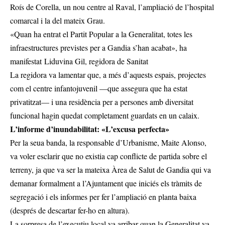
Roís de Corella, un nou centre al Raval, l’ampliació de l’hospital
comarcal i la del mateix Grau.
«Quan ha entrat el Partit Popular a la Generalitat, totes les
infraestructures previstes per a Gandia s’han acabat», ha
manifestat Liduvina Gil, regidora de Sanitat
La regidora va lamentar que, a més d’aquests espais, projectes
com el centre infantojuvenil —que assegura que ha estat
privatitzat— i una residència per a persones amb diversitat
funcional hagin quedat completament guardats en un calaix.
L’informe d’inundabilitat: «L’excusa perfecta»
Per la seua banda, la responsable d’Urbanisme, Maite Alonso,
va voler esclarir que no existia cap conflicte de partida sobre el
terreny, ja que va ser la mateixa Àrea de Salut de Gandia qui va
demanar formalment a l’Ajuntament que iniciés els tràmits de
segregació i els informes per fer l’ampliació en planta baixa
(després de descartar fer-ho en altura).
La sorpresa de l’executiu local va arribar quan la Generalitat va