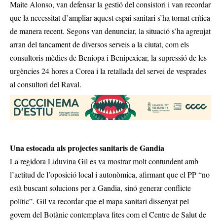
Maite Alonso, van defensar la gestió del consistori i van recordar
que la necessitat d’ampliar aquest espai sanitari s’ha tornat crítica
de manera recent. Segons van denunciar, la situació s’ha agreujat
arran del tancament de diversos serveis a la ciutat, com els
consultoris mèdics de Beniopa i Benipexicar, la supressió de les
urgències 24 hores a Corea i la retallada del servei de vesprades
al consultori del Raval.
Una estocada als projectes sanitaris de Gandia
La regidora Liduvina Gil es va mostrar molt contundent amb
l’actitud de l’oposició local i autonòmica, afirmant que el PP “no
està buscant solucions per a Gandia, sinó generar conflicte
polític”. Gil va recordar que el mapa sanitari dissenyat pel
govern del Botànic contemplava fites com el Centre de Salut de