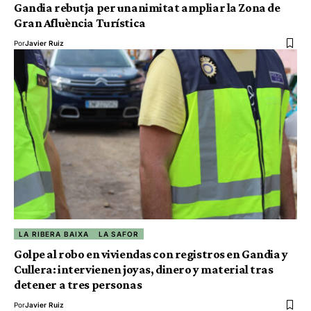
Gandia rebutja per unanimitat ampliar la Zona de
Gran Afluència Turística
Por
Javier Ruiz
LA RIBERA BAIXA
LA SAFOR
Golpe al robo en viviendas con registros en Gandia y
Cullera: intervienen joyas, dinero y material tras
detener a tres personas
Por
Javier Ruiz