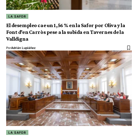
LA SAFOR
El desempleo cae un 1,56 % en la Safor por Oliva y la
Font d’en Carròs pese a la subida en Tavernes de la
Valldigna
Por
Adrián Lupiáñez
LA SAFOR