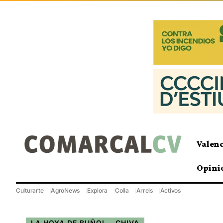
Valen
Opini
Culturarte
AgroNews
Explora
Colla
Arrels
Activos
LA HOYA DE BUÑOL - CHIVA