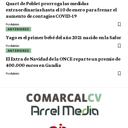
Quart de Poblet prorroga las medidas
extraordinarias hasta el 10 de enero para frenar el
aumento de contagios COVID-19
Por
Admin
ANTERIORES
Yago es el primer bebé del año 2021 nacido en la Safor
Por
Admin
ANTERIORES
El Extra de Navidad de la ONCE reparte un premio de
400.000 euros en Gandia
Por
Admin