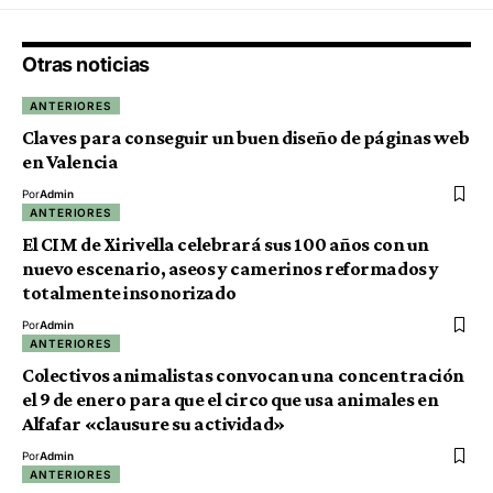
Otras noticias
ANTERIORES
Claves para conseguir un buen diseño de páginas web
en Valencia
Por
Admin
ANTERIORES
El CIM de Xirivella celebrará sus 100 años con un
nuevo escenario, aseos y camerinos reformados y
totalmente insonorizado
Por
Admin
ANTERIORES
Colectivos animalistas convocan una concentración
el 9 de enero para que el circo que usa animales en
Alfafar «clausure su actividad»
Por
Admin
ANTERIORES