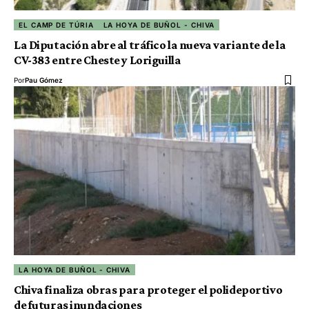
EL CAMP DE TÚRIA
LA HOYA DE BUÑOL - CHIVA
La Diputación abre al tráfico la nueva variante de la
CV-383 entre Cheste y Loriguilla
Por
Pau Gómez
LA HOYA DE BUÑOL - CHIVA
Chiva finaliza obras para proteger el polideportivo
de futuras inundaciones