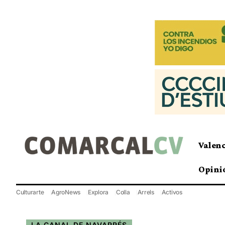
Valen
Opini
Culturarte
AgroNews
Explora
Colla
Arrels
Activos
LA CANAL DE NAVARRÉS