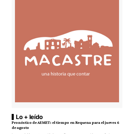
Lo + leído
Pronóstico de AEMET: el tiempo en Requena para el jueves 6
de agosto