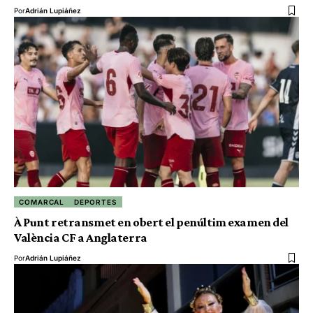
Por
Adrián Lupiáñez
COMARCAL
DEPORTES
À Punt retransmet en obert el penúltim examen del
València CF a Anglaterra
Por
Adrián Lupiáñez