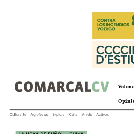
Valen
Opini
Culturarte
AgroNews
Explora
Colla
Arrels
Activos
LA HOYA DE BUÑOL - CHIVA