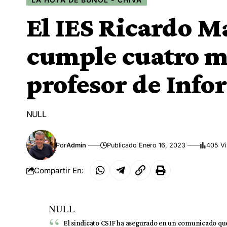
El IES Ricardo M
cumple cuatro m
profesor de Info
NULL
Por
Admin
Publicado Enero 16, 2023
405 Vi
Compartir En:
NULL
El sindicato CSIF ha asegurado en un comunicado que