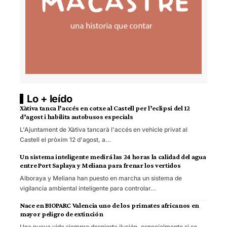
Lo + leído
Xàtiva tanca l’accés en cotxe al Castell per l’eclipsi del 12
d’agost i habilita autobusos especials
L'Ajuntament de Xàtiva tancarà l'accés en vehicle privat al
Castell el pròxim 12 d'agost, a…
Un sistema inteligente medirá las 24 horas la calidad del agua
entre Port Saplaya y Meliana para frenar los vertidos
Alboraya y Meliana han puesto en marcha un sistema de
vigilancia ambiental inteligente para controlar…
Nace en BIOPARC Valencia uno de los primates africanos en
mayor peligro de extinción
Una nueva vida siempre despierta ilusión, especialmente si se