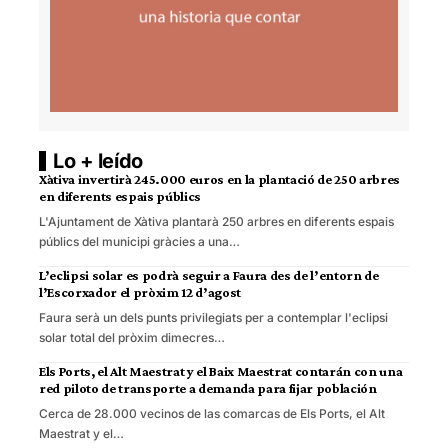
Lo + leído
Xàtiva invertirà 245.000 euros en la plantació de 250 arbres
en diferents espais públics
L'Ajuntament de Xàtiva plantarà 250 arbres en diferents espais
públics del municipi gràcies a una…
L’eclipsi solar es podrà seguir a Faura des de l’entorn de
l’Escorxador el pròxim 12 d’agost
Faura serà un dels punts privilegiats per a contemplar l'eclipsi
solar total del pròxim dimecres…
Els Ports, el Alt Maestrat y el Baix Maestrat contarán con una
red piloto de transporte a demanda para fijar población
Cerca de 28.000 vecinos de las comarcas de Els Ports, el Alt
Maestrat y el…