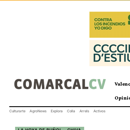
Valen
Opini
Culturarte
AgroNews
Explora
Colla
Arrels
Activos
LA HOYA DE BUÑOL - CHIVA