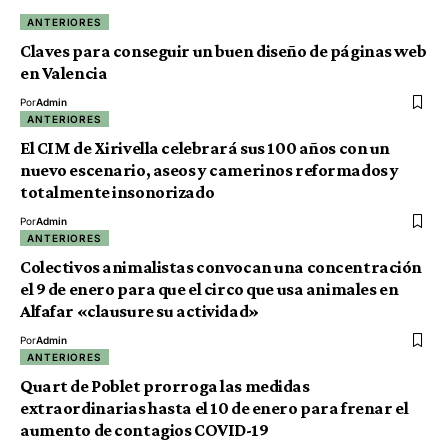
ANTERIORES
Claves para conseguir un buen diseño de páginas web
en Valencia
Por
Admin
ANTERIORES
El CIM de Xirivella celebrará sus 100 años con un
nuevo escenario, aseos y camerinos reformados y
totalmente insonorizado
Por
Admin
ANTERIORES
Colectivos animalistas convocan una concentración
el 9 de enero para que el circo que usa animales en
Alfafar «clausure su actividad»
Por
Admin
ANTERIORES
Quart de Poblet prorroga las medidas
extraordinarias hasta el 10 de enero para frenar el
aumento de contagios COVID-19