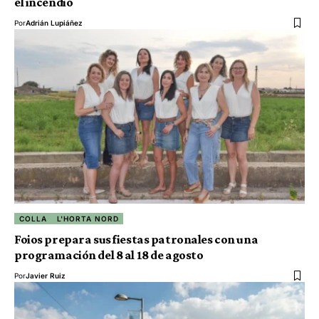
el incendio
Por
Adrián Lupiáñez
COLLA
L'HORTA NORD
Foios prepara sus fiestas patronales con una
programación del 8 al 18 de agosto
Por
Javier Ruiz