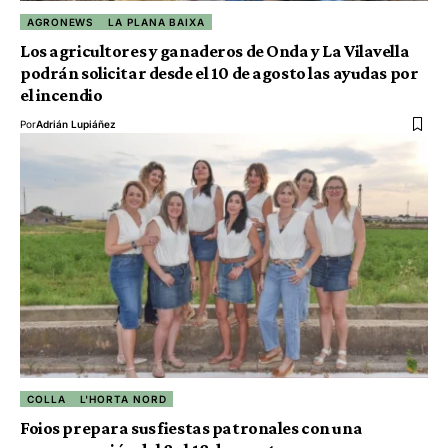
AGRONEWS
LA PLANA BAIXA
Los agricultores y ganaderos de Onda y La Vilavella
podrán solicitar desde el 10 de agosto las ayudas por
el incendio
Por
Adrián Lupiáñez
COLLA
L'HORTA NORD
Foios prepara sus fiestas patronales con una