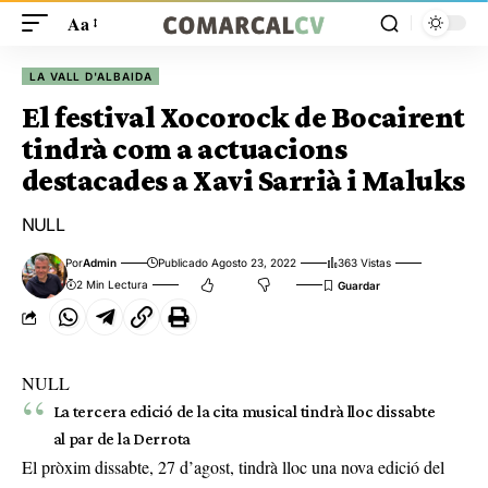
Aa
LA VALL D'ALBAIDA
El festival Xocorock de Bocairent
tindrà com a actuacions
destacades a Xavi Sarrià i Maluks
NULL
Por
Admin
Publicado Agosto 23, 2022
363 Vistas
2 Min Lectura
NULL
La tercera edició de la cita musical tindrà lloc dissabte
al par de la Derrota
El pròxim dissabte, 27 d’agost, tindrà lloc una nova edició del