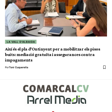
LA VALL D'ALBAIDA
Així és el pla d’Ontinyent per a mobilitzar els pisos
buits: mediació gratuïta i assegurances contra
impagaments
Por
Toni Cuquerella