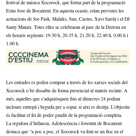
festival de música Xocorock, que forma part de la programació
Estiu Jove de Bocairent. En aquesta ocasió, estan previstes les
actuacions de Joe Pask, Maluks, Suu, Cactus, Xavi Sarrià i el DJ
Santy Mataix. Totes elles se celebraran al parc de la Derrota en
els horaris següents: 19.30 h, 20.35 h, 21.20 h, 22.40 h, 0.00 h i
1.00 h.
Les entrades es poden comprar a través de les xarxes socials del
Xocorock o bé dissabte de forma presencial al mateix recinte. A
més, aquelles que s’adquirisquen fins al dimecres 24 podran
incloure entrepà i beguda per a sopar, si així es desitja. L’objectiu
és facilitar el fet de poder gaudir de la programació completa.
La regidora d’Infància, Adolescència i Joventut de Bocairent
destaca que “a poc a poc, el Xocorock va fent-se un lloc en el