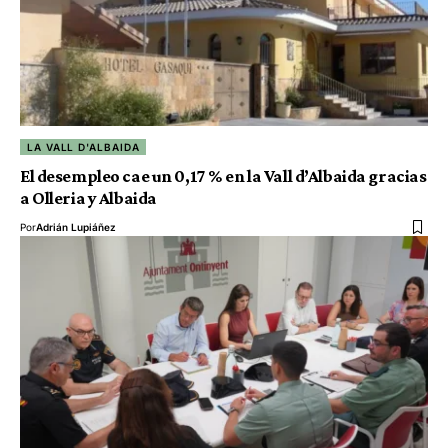
LA VALL D'ALBAIDA
El desempleo cae un 0,17 % en la Vall d’Albaida gracias
a Olleria y Albaida
Por
Adrián Lupiáñez