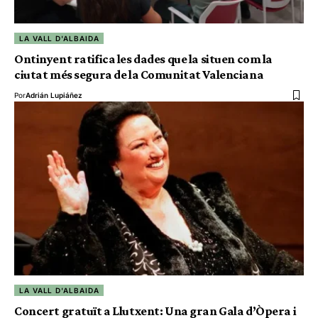
LA VALL D'ALBAIDA
Ontinyent ratifica les dades que la situen com la
ciutat més segura de la Comunitat Valenciana
Por
Adrián Lupiáñez
LA VALL D'ALBAIDA
Concert gratuït a Llutxent: Una gran Gala d’Òpera i