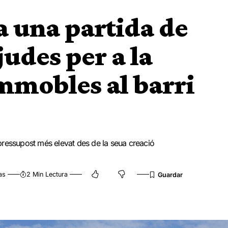
a una partida de
udes per a la
immobles al barri
pressupost més elevat des de la seua creació
as
2 Min Lectura