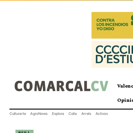
Valen
Opini
Culturarte
AgroNews
Explora
Colla
Arrels
Activos
NULL