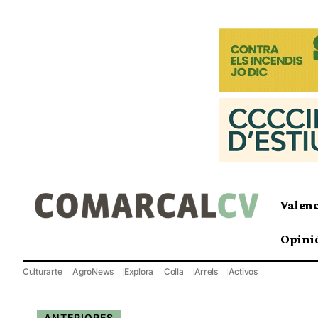
Valen
Opini
Culturarte
AgroNews
Explora
Colla
Arrels
Activos
ANTERIORES