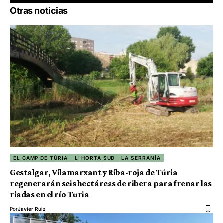
Otras noticias
EL CAMP DE TÚRIA
L' HORTA SUD
LA SERRANÍA
Gestalgar, Vilamarxant y Riba-roja de Túria
regenerarán seis hectáreas de ribera para frenar las
riadas en el río Turia
Por
Javier Ruiz