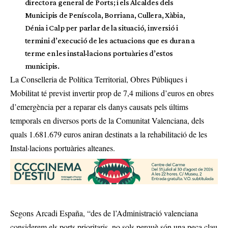
directora general de Ports; i els Alcaldes dels
Municipis de Peníscola, Borriana, Cullera, Xàbia,
Dénia i Calp per parlar de la situació, inversió i
termini d’execució de les actuacions que es duran a
terme en les instal·lacions portuàries d’estos
municipis.
La Conselleria de Política Territorial, Obres Públiques i
Mobilitat té previst invertir prop de 7,4 milions d’euros en obres
d’emergència per a reparar els danys causats pels últims
temporals en diversos ports de la Comunitat Valenciana, dels
quals 1.681.679 euros aniran destinats a la rehabilitació de les
Instal·lacions portuàries alteanes.
Segons Arcadi España, “des de l’Administració valenciana
considerem els ports prioritaris, no sols perquè són una peça clau