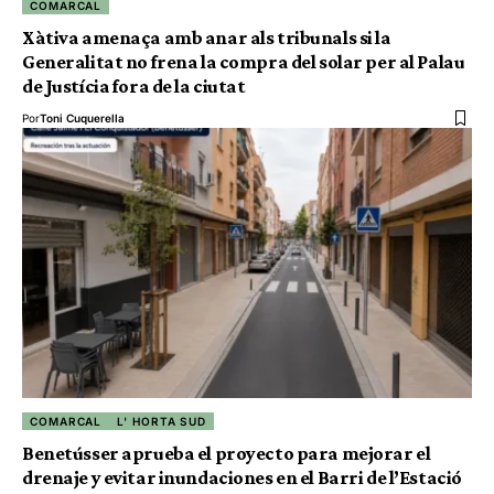
COMARCAL
Xàtiva amenaça amb anar als tribunals si la
Generalitat no frena la compra del solar per al Palau
de Justícia fora de la ciutat
Por
Toni Cuquerella
COMARCAL
L' HORTA SUD
Benetússer aprueba el proyecto para mejorar el
drenaje y evitar inundaciones en el Barri de l’Estació