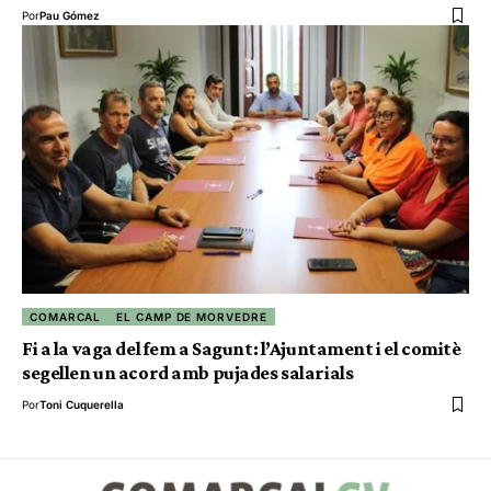
Por
Pau Gómez
COMARCAL
EL CAMP DE MORVEDRE
Fi a la vaga del fem a Sagunt: l’Ajuntament i el comitè
segellen un acord amb pujades salarials
Por
Toni Cuquerella