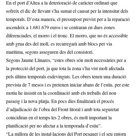
En el port d’Altea a la deterioració de caràcter ordinari que
sofreix el dic de llevant s’ha sumat el causat per la intensitat dels
temporals. D’esta manera, el pressupost previst per a la reparació
ascendeix a 1.681.679 euros i se centraran en dues zones
diferenciades, el morro i el tronc. El morro, que no és accessible
amb grua des del moll, es recarregarà amb blocs per via
marítima, segons asseguren des del consistori.
Segons Jaume Llinares, “estes obres són molt necessàries per a
la protecció del port, ja que tota la zona s’ha vist molt afectada
pels últims temporals esdevinguts. Les obres tenen una duració
prevista de 7 mesos i es pretenen iniciar abans de l’estiu, per este
motiu he insistit en la coordinació amb els treballs del nou
passeig i la nova platja. En pocs dies finalitzarà el procés
d’adjudicació de l’obra del Front litoral i amb tota seguretat
coincidiran en el temps les 2 obres, és molt important la
planificació per no afectar a la temporada d’estiu”.
“La millora de les instal·lacions del Port pesquer i el seu entorn