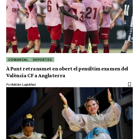
COMARCAL
DEPORTES
À Punt retransmet en obert el penúltim examen del
València CF a Anglaterra
Por
Adrián Lupiáñez