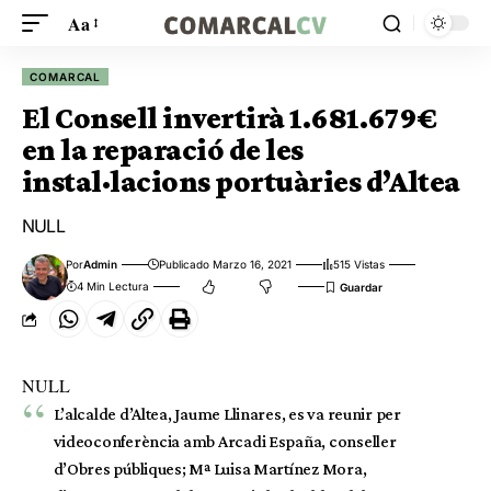
Aa
COMARCAL
El Consell invertirà 1.681.679€
en la reparació de les
instal·lacions portuàries d’Altea
NULL
Por
Admin
Publicado Marzo 16, 2021
515 Vistas
4 Min Lectura
NULL
L’alcalde d’Altea, Jaume Llinares, es va reunir per
videoconferència amb Arcadi España, conseller
d’Obres públiques; Mª Luisa Martínez Mora,