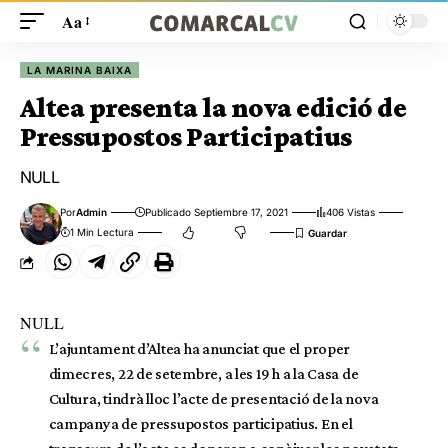
Aa
LA MARINA BAIXA
Altea presenta la nova edició de
Pressupostos Participatius
NULL
Por
Admin
Publicado Septiembre 17, 2021
406 Vistas
1 Min Lectura
NULL
L’ajuntament d’Altea ha anunciat que el proper
dimecres, 22 de setembre, a les 19 h a la Casa de
Cultura, tindrà lloc l’acte de presentació de la nova
campanya de pressupostos participatius. En el