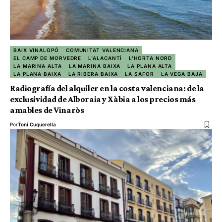
BAIX VINALOPÓ
COMUNITAT VALENCIANA
EL CAMP DE MORVEDRE
L'ALACANTÍ
L'HORTA NORD
LA MARINA ALTA
LA MARINA BAIXA
LA PLANA ALTA
LA PLANA BAIXA
LA RIBERA BAIXA
LA SAFOR
LA VEGA BAJA
Radiografía del alquiler en la costa valenciana: de la
exclusividad de Alboraia y Xàbia a los precios más
amables de Vinaròs
Por
Toni Cuquerella