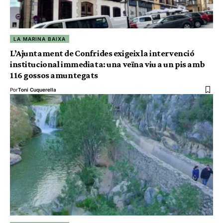
LA MARINA BAIXA
L’Ajuntament de Confrides exigeix la intervenció
institucional immediata: una veïna viu a un pis amb
116 gossos amuntegats
Por
Toni Cuquerella